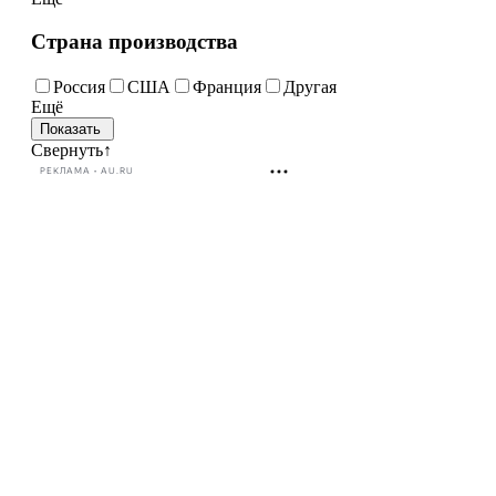
Страна производства
Россия
США
Франция
Другая
Ещё
Свернуть
↑
РЕКЛАМА • AU.RU