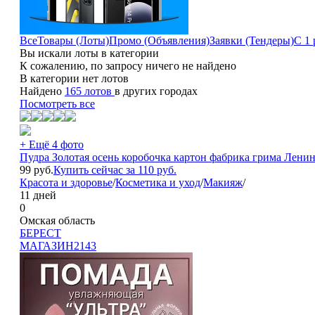
Все
Товары (Лоты)
Промо (Объявления)
Заявки (Тендеры)
С 1 
Вы искали лоты в категории
К сожалению, по запросу ничего не найдено
В категории нет лотов
Найдено
165 лотов
в других городах
Посмотреть все
+ Ещё 4 фото
Пудра Золотая осень коробочка картон фабрика грима Лени
99
руб.
Купить сейчас за
110
руб.
Красота и здоровье
/
Косметика и уход
/
Макияж
/
11 дней
0
Омская область
БEPECT
МАГАЗИН
2143