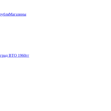
рубля
Магазины
нград ВТО 1960гг