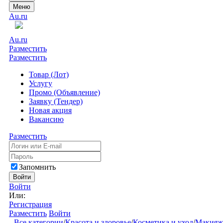
Меню
Au.ru
Au.ru
Разместить
Разместить
Товар (Лот)
Услугу
Промо (Объявление)
Заявку (Тендер)
Новая акция
Вакансию
Разместить
Запомнить
Войти
Войти
Или:
Регистрация
Разместить
Войти
Все категории
/
Красота и здоровье
/
Косметика и уход
/
Макияж