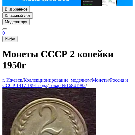
В избранное
Классный лот
Модератору
0
Инфо
Монеты СССР 2 копейки
1950г
г. Ижевск
/
Коллекционирование, моделизм
/
Монеты
/
Россия и
СССР 1917-1991 года
/
Товар №16841982
/