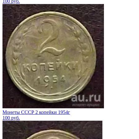
100
руб.
Монеты СССР 2 копейки 1954г
100
руб.