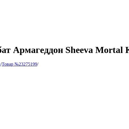
т Армагеддон Sheeva Mortal
и
/
Товар №23275199
/