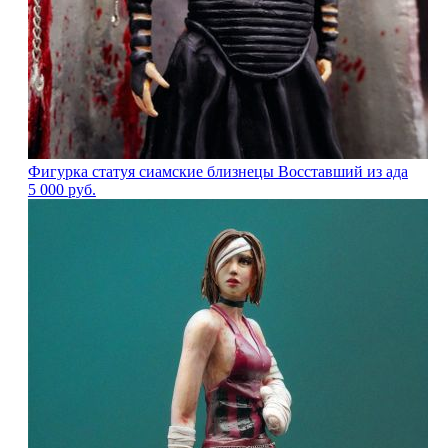
Фигурка статуя сиамские близнецы Восставший из ада
5 000
руб.