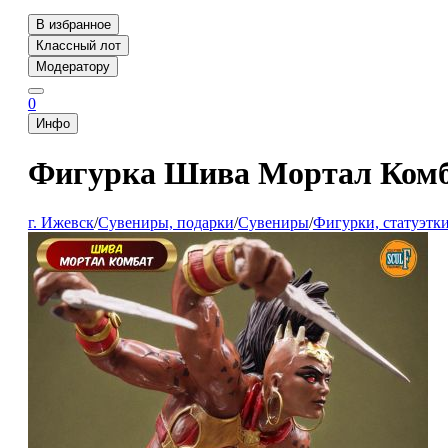
В избранное
Классный лот
Модератору
0
Инфо
Фигурка Шива Мортал Комба
г. Ижевск
/
Сувениры, подарки
/
Сувениры
/
Фигурки, статуэтк