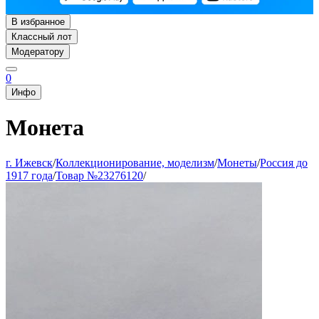
В избранное
Классный лот
Модератору
0
Инфо
Монета
г. Ижевск
/
Коллекционирование, моделизм
/
Монеты
/
Россия до
1917 года
/
Товар №23276120
/