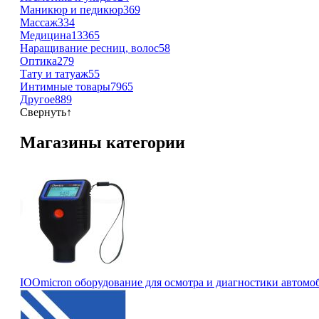
Маникюр и педикюр
369
Массаж
334
Медицина
13365
Наращивание ресниц, волос
58
Оптика
279
Тату и татуаж
55
Интимные товары
7965
Другое
889
Свернуть
↑
Магазины категории
IOOmicron оборудование для осмотра и диагностики автомо